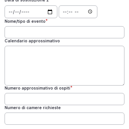
1:
1:
Data
Time
Data
Data
di
di
sostituzione
sostituzione
Nome/tipo di evento
2:
2:
Data
Time
Calendario approssimativo
Numero approssimativo di ospiti
Numero di camere richieste