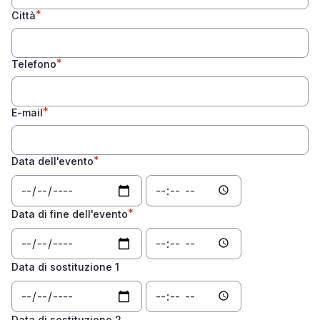
Città
Telefono
E-mail
Data dell'evento
Data
Data
dell'evento:
dell'evento:
Data
Time
Data di fine dell'evento
Data
Data
di
di
fine
fine
Data di sostituzione 1
dell'evento:
dell'evento:
Data
Time
Data
Data
di
di
sostituzione
sostituzione
Data di sostituzione 2